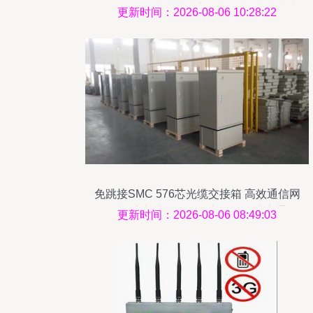
纤箱、ODF光纤配线架、ODF单元箱与光
更新时间：2026-08-06 10:28:22
缆交接箱产品全展示
免跳接SMC 576芯光缆交接箱 高效通信网
络的便捷之选——慈溪市观海卫诚贵通信
更新时间：2026-08-06 08:49:03
设备厂