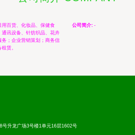
日用百货、化妆品、保健食
公司简介:
-
、通讯设备、针纺织品、花卉
服务；企业营销策划；商务信
备租赁。
升龙广场3号楼1单元16层1602号