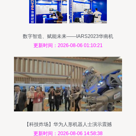
数字智造、赋能未来——IARS2023华南机
器人与自动化展重磅升级，全新引领“机器
更新时间：2026-08-06 01:10:21
人+电子制造”行业突围新风向
【科技炸场】华为人形机器人士演示震撼
迪拜，中东各国代表惊赞
更新时间：2026-08-06 14:58:38